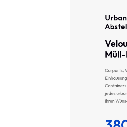
Urban
Abstel
Velou
Müll
Carports, 
Einhausung
Container u
jedes urban
Ihren Wüns
38