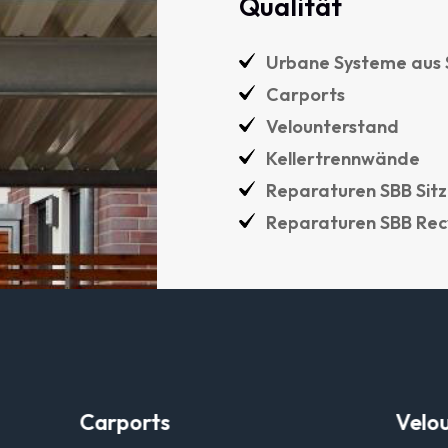
Qualität
Urbane
Systeme
aus
Carports
Velounterstand
Kellertrennwände
Reparaturen
SBB
Sit
Reparaturen
SBB
Rec
hl
Carports
Velo