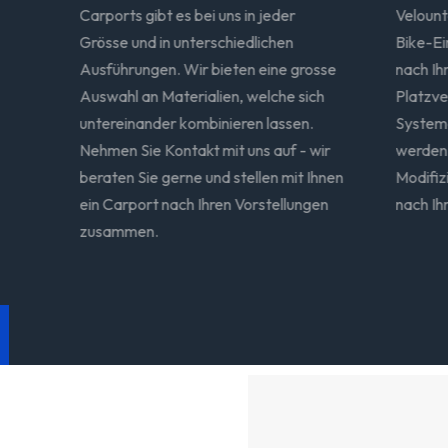
,
Carports gibt es bei uns in jeder
Velount
für
Grösse und in unterschiedlichen
Bike-Ei
Ausführungen. Wir bieten eine grosse
nach Ih
eme
Auswahl an Materialien, welche sich
Platzve
untereinander kombinieren lassen.
Systeme
Nehmen Sie Kontakt mit uns auf - wir
werden 
 wird
beraten Sie gerne und stellen mit Ihnen
Modifiz
ein Carport nach Ihren Vorstellungen
nach Ih
zusammen.