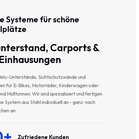
e
Systeme
für
schöne
lplätze
nterstand, Carports &
-Einhausungen
Velo-Unterstände, Sichtschutzwände und
en für E-Bikes, Motorräder, Kinderwagen oder
nd Mülltonnen: Wir sind spezialisiert und fertigen
e System aus Stahl individuell an - ganz nach
chen an.
0+
Zufriedene Kunden