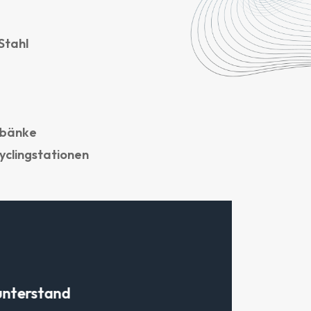
Stahl
zbänke
yclingstationen
unterstand
Kellertrennwände