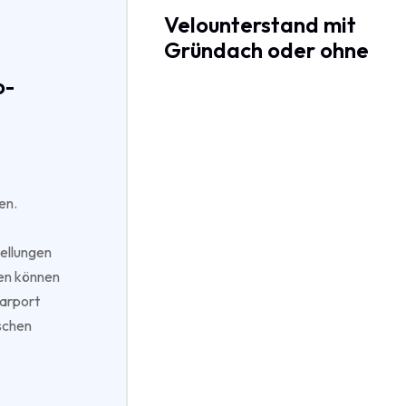
Velounterstand mit
Gründach oder ohne
o-
en.
tellungen
en können
Carport
ischen