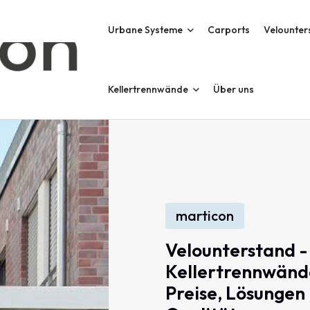
Urbane Systeme
Carports
Velounter
Kellertrennwände
Über uns
marticon
Velounterstand
-
Kellertrennwänd
Preise,
Lösungen