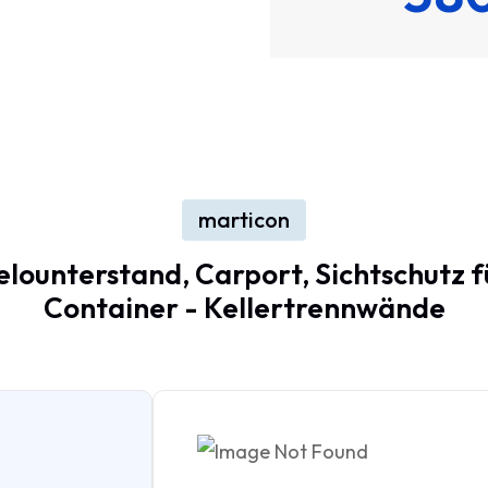
marticon
elounterstand,
Carport,
Sichtschutz
f
Container
-
Kellertrennwände